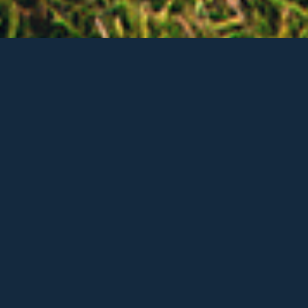
Unsere
Mietwagen –
stilvoll
unterwegs am
Tegernsee